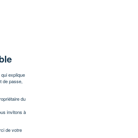
ble
qui explique
ot de passe,
opriétaire du
ous invitons à
ci de votre