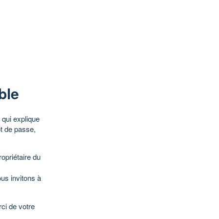
ble
qui explique
ot de passe,
opriétaire du
ous invitons à
ci de votre