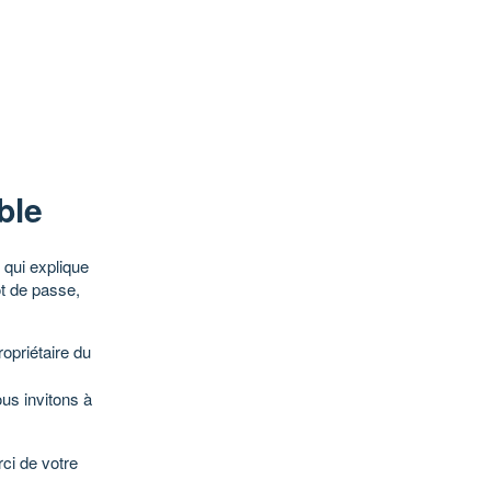
ble
qui explique
ot de passe,
opriétaire du
ous invitons à
ci de votre