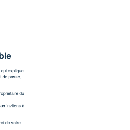
ble
qui explique
ot de passe,
opriétaire du
ous invitons à
ci de votre