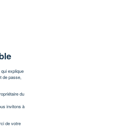
ble
qui explique
ot de passe,
opriétaire du
ous invitons à
ci de votre