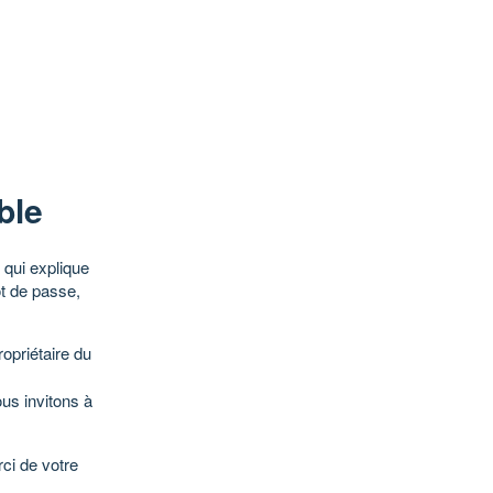
ble
qui explique
ot de passe,
opriétaire du
ous invitons à
ci de votre