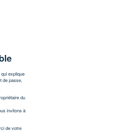
ble
qui explique
ot de passe,
opriétaire du
ous invitons à
ci de votre