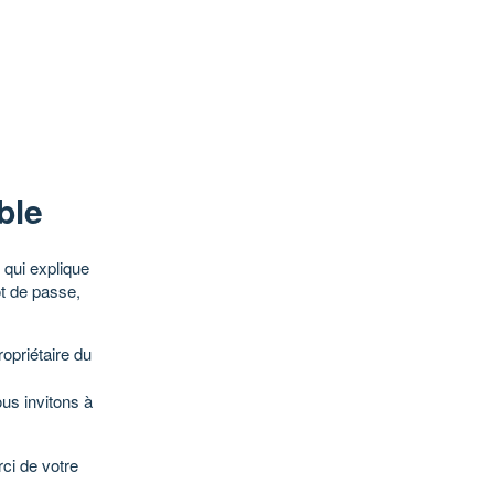
ble
qui explique
ot de passe,
opriétaire du
ous invitons à
ci de votre