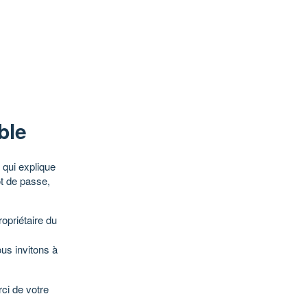
ble
qui explique
ot de passe,
opriétaire du
ous invitons à
ci de votre