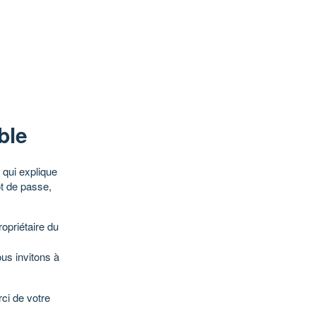
ble
qui explique
ot de passe,
opriétaire du
ous invitons à
ci de votre