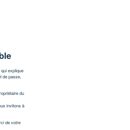
ble
qui explique
ot de passe,
opriétaire du
ous invitons à
ci de votre