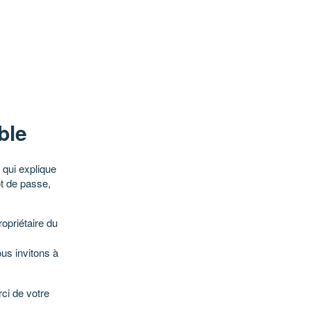
ble
qui explique
ot de passe,
opriétaire du
ous invitons à
ci de votre