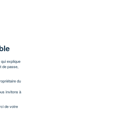
ble
qui explique
ot de passe,
opriétaire du
ous invitons à
ci de votre