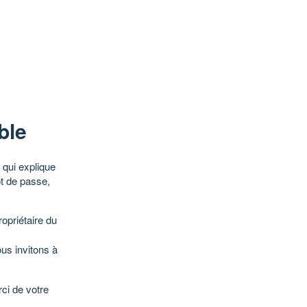
ble
qui explique
ot de passe,
opriétaire du
ous invitons à
ci de votre