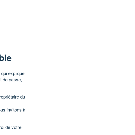
ble
qui explique
ot de passe,
opriétaire du
ous invitons à
ci de votre