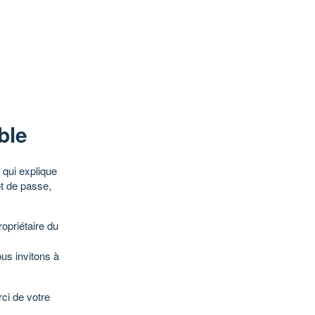
ble
qui explique
ot de passe,
opriétaire du
ous invitons à
ci de votre