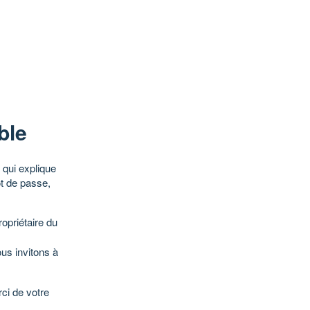
ble
qui explique
ot de passe,
opriétaire du
ous invitons à
ci de votre