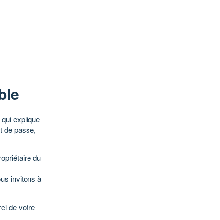
ble
qui explique
ot de passe,
opriétaire du
ous invitons à
ci de votre