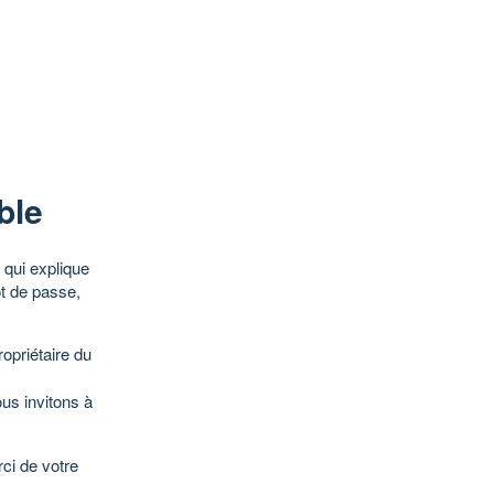
ble
qui explique
ot de passe,
opriétaire du
ous invitons à
ci de votre