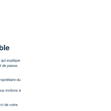
ble
qui explique
ot de passe,
opriétaire du
ous invitons à
ci de votre